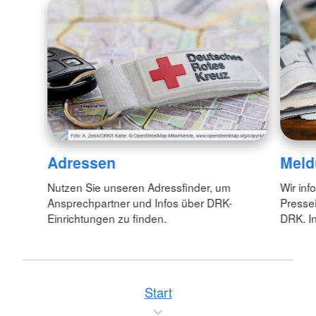
Adressen
Meld
Nutzen Sie unseren Adressfinder, um
Wir inf
Ansprechpartner und Infos über DRK-
Pressei
Einrichtungen zu finden.
DRK. In
Start