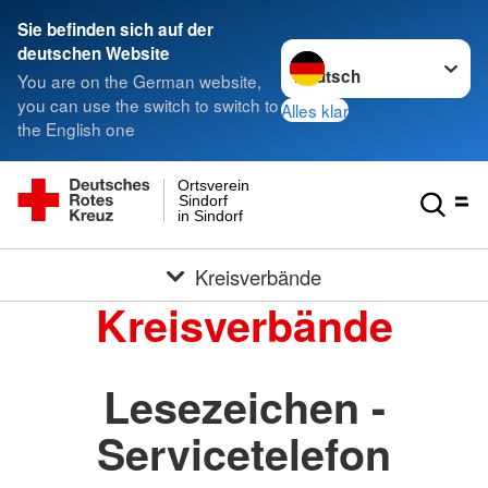
Sie befinden sich auf der
Sprache wechseln zu
deutschen Website
You are on the German website,
you can use the switch to switch to
Alles klar
the English one
Ortsverein
Sindorf
in Sindorf
Kreisverbände
Kreisverbände
Lesezeichen -
Servicetelefon