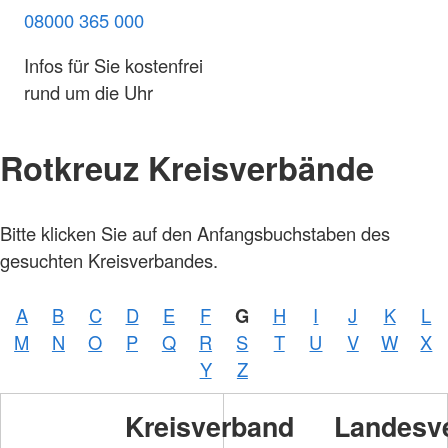
08000 365 000
Infos für Sie kostenfrei
rund um die Uhr
Rotkreuz Kreisverbände
Bitte klicken Sie auf den Anfangsbuchstaben des
gesuchten Kreisverbandes.
A
B
C
D
E
F
G
H
I
J
K
L
M
N
O
P
Q
R
S
T
U
V
W
X
Y
Z
Kreisverband
Landesv