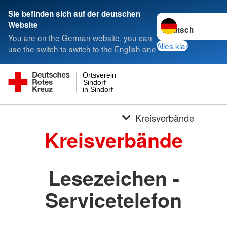
Sie befinden sich auf der deutschen
Sprache wechseln 
Website
You are on the German website, you can
Alles klar
use the switch to switch to the English one
Ortsverein
Sindorf
in Sindorf
Kreisverbände
Kreisverbände
Lesezeichen -
Servicetelefon