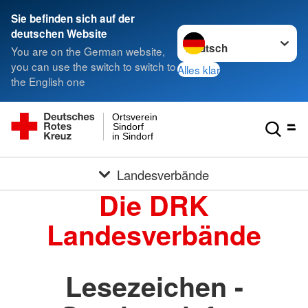
Sie befinden sich auf der
Sprache wechseln zu
deutschen Website
You are on the German website,
you can use the switch to switch to
Alles klar
the English one
Ortsverein
Sindorf
in Sindorf
Landesverbände
Die DRK
Landesverbände
Lesezeichen -