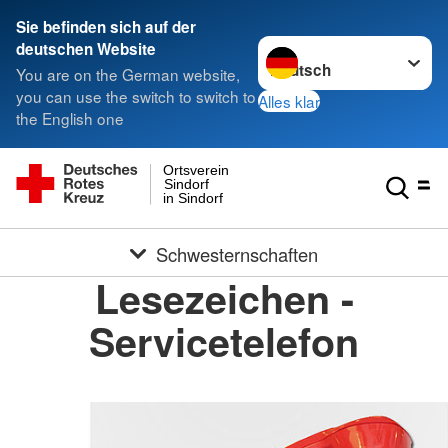
Sie befinden sich auf der
Sprache wechseln zu
deutschen Website
You are on the German website,
you can use the switch to switch to
Alles klar
the English one
Ortsverein
Sindorf
in Sindorf
Schwesternschaften
Lesezeichen -
Servicetelefon