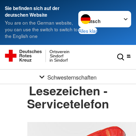
Sie befinden sich auf der
Sprache wechseln zu
deutschen Website
You are on the German website,
you can use the switch to switch to
Alles klar
the English one
Ortsverein
Sindorf
in Sindorf
Schwesternschaften
Lesezeichen -
Servicetelefon