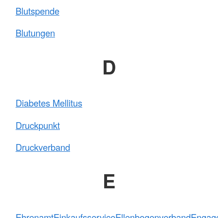
Blutspende
Blutungen
D
Diabetes Mellitus
Druckpunkt
Druckverband
E
Ehrenamt
Einkaufsservice
Ellenbogenverband
Engag