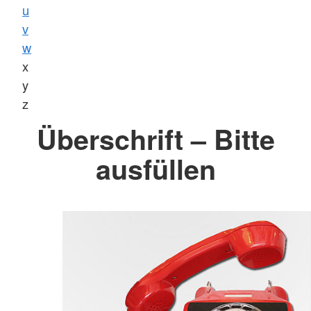
u
v
w
x
y
z
Überschrift – Bitte
ausfüllen