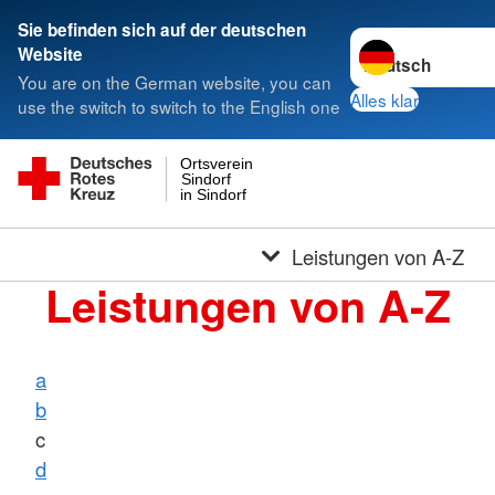
Sie befinden sich auf der deutschen
Sprache wechseln
Website
You are on the German website, you can
Alles klar
use the switch to switch to the English one
Ortsverein
Sindorf
in Sindorf
Leistungen von A-Z
Leistungen von A-Z
a
b
c
d