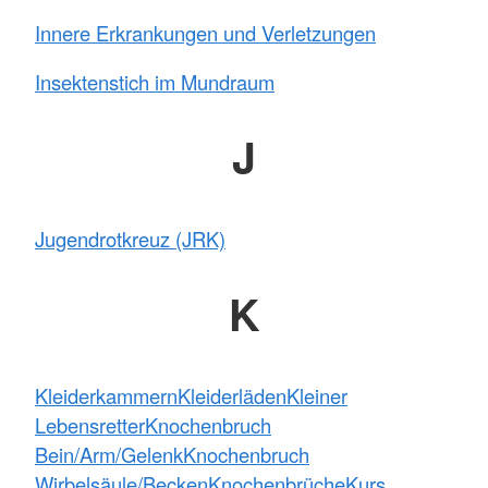
Innere Erkrankungen und Verletzungen
Insektenstich im Mundraum
J
Jugendrotkreuz (JRK)
K
Kleiderkammern
Kleiderläden
Kleiner
Lebensretter
Knochenbruch
Bein/Arm/Gelenk
Knochenbruch
Wirbelsäule/Becken
Knochenbrüche
Kurs