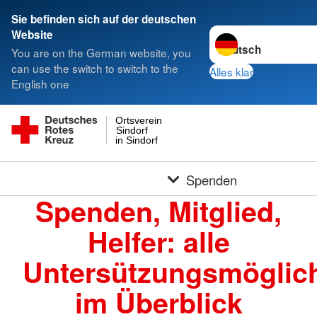
Sie befinden sich auf der deutschen
Sprache wechseln zu
Website
You are on the German website, you
can use the switch to switch to the
Alles klar
English one
Ortsverein
Sindorf
in Sindorf
Spenden
Spenden, Mitglied,
Helfer: alle
Untersützungsmöglich
im Überblick